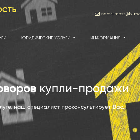
ОСТЬ
nedvijimost@b-mai
УГИ
ЮРИДИЧЕСКИЕ УСЛУГИ
ИНФОРМАЦИЯ
оворов
купли-продажи
слуге, наш специалист проконсультирует Вас.